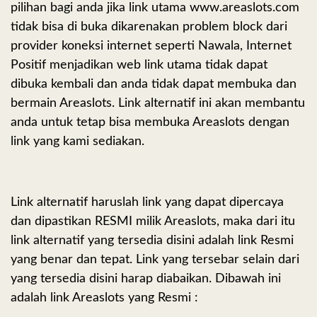
pilihan bagi anda jika link utama www.areaslots.com
tidak bisa di buka dikarenakan problem block dari
provider koneksi internet seperti Nawala, Internet
Positif menjadikan web link utama tidak dapat
dibuka kembali dan anda tidak dapat membuka dan
bermain Areaslots. Link alternatif ini akan membantu
anda untuk tetap bisa membuka Areaslots dengan
link yang kami sediakan.
Link alternatif haruslah link yang dapat dipercaya
dan dipastikan RESMI milik Areaslots, maka dari itu
link alternatif yang tersedia disini adalah link Resmi
yang benar dan tepat. Link yang tersebar selain dari
yang tersedia disini harap diabaikan. Dibawah ini
adalah link Areaslots yang Resmi :